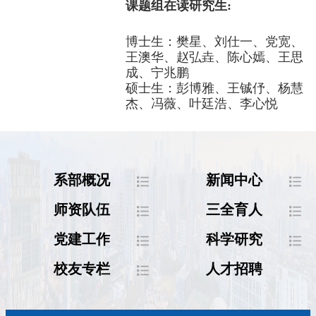
课题组在读研究生
:
博士生：樊星、刘仕一、党宽、
王澳华、
赵弘垚、陈心嫣、王思
成、宁兆鹏
硕士生：彭博雅、王铖伃、杨慧
杰、冯薇、叶廷浩、李心悦
系部概况
新闻中心
师资队伍
三全育人
党建工作
科学研究
校友专栏
人才招聘