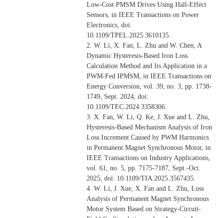
Low-Cost PMSM Drives Using Hall-Effect
Sensors, in IEEE Transactions on Power
Electronics, doi:
10.1109/TPEL.2025.3610135.
2.
W. Li, X. Fan, L. Zhu and W. Chen, A
Dynamic Hysteresis-Based Iron Loss
Calculation Method and Its Application in a
PWM-Fed IPMSM, in IEEE Transactions on
Energy Conversion, vol. 39, no. 3, pp. 1738-
1749, Sept. 2024, doi:
10.1109/TEC.2024.3358306.
3.
X. Fan, W. Li, Q. Ke, J. Xue and L. Zhu,
Hysteresis-Based Mechanism Analysis of Iron
Loss Increment Caused by PWM Harmonics
in Permanent Magnet Synchronous Motor, in
IEEE Transactions on Industry Applications,
vol. 61, no. 5, pp. 7175-7187, Sept.-Oct.
2025, doi: 10.1109/TIA.2025.3567435.
4.
W. Li, J. Xue, X. Fan and L. Zhu, Loss
Analysis of Permanent Magnet Synchronous
Motor System Based on Strategy-Circuit-