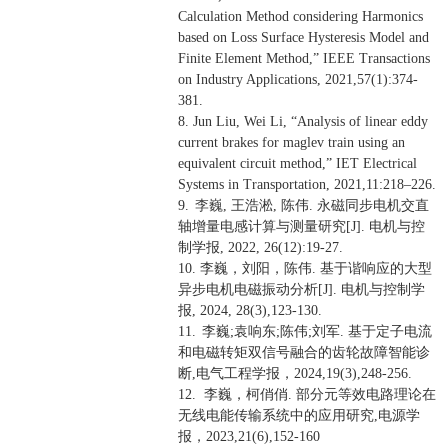
Calculation Method considering Harmonics
based on Loss Surface Hysteresis Model and
Finite Element Method,
”
IEEE Transactions
on Industry Applications, 2021,57(1):374-
381.
8. Jun Liu, Wei Li,
“
Analysis of linear eddy
current brakes for maglev train using an
equivalent circuit method,
”
IET Electrical
Systems in Transportation, 2021,11:218
–
226.
9.
李巍
,
王浩淞
,
陈伟
.
永磁同步电机交直
轴增量电感计算与测量研究
[J].
电机与控
制学报
, 2022, 26(12):19-27.
10.
李巍，刘阳，陈伟
.
基于谐响应的大型
异步电机电磁振动分析
[J].
电机与控制学
报
, 2024, 28(3),123-130.
11.
李巍
;
袁响东
;
陈伟
;
刘军
.
基于定子电流
和电磁转矩双信号融合的齿轮故障智能诊
断
,
电气工程学报，
2024,19(3),248-256.
12.
李巍，柯俏俏
.
部分元等效电路理论在
无线电能传输系统中的应用研究
,
电源学
报，
2023,21(6),152-160