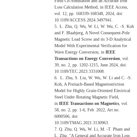
Field Co-Simulation and an Accurate Iron
Loss Calculation Method, in IEEE Access,
vol. 12, pp. 168339-168348, 2024, doi:
10.1109/ACCESS.2024.3497941.
5.
L. Zhu, Q. Wu, W. Li, W. Wu, C. -S. Koh
and F. Blaabjerg, A Novel Consequent-Pole
Magnetic Lead Screw and its 3-D Analytical
Model With Experimental Verification for
Wave Energy Conversion, in
IEEE
Transactions on Energy Conversion
, vol.
39, no. 2, pp. 1202-1215, June 2024, doi:
10.1109/TEC.2023.3331008.
6.
L. Zhu, S. Liu, W. Wu, W. Li and C. -S.
Koh, A Preisach-Based Magnetostriction
Model for Highly Grain-Oriented Electrical
Steel Under Rotating Magnetic Field,
in
IEEE Transactions on Magnetics
, vol.
58, no. 2, pp. 1-6, Feb. 2022, Art no.
6000506, doi:
10.1109/TMAG.2021.3130963.
7. Q. Zhu, Q. Wu, W. Li, M. -T. Pham and
L. Zhu,
“
A General and Accurate Iron Loss