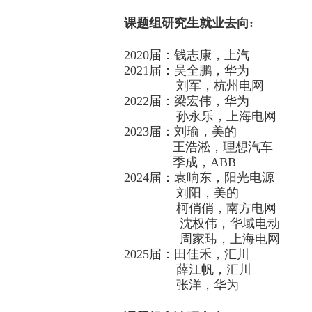
课题组研究生就业去向
:
2020届：
钱志康，上汽
2021
届：
吴全鹏，华为
刘军
，杭州电网
2022
届：
梁宏伟
，华为
孙永乐，
上海电网
2023
届：
刘瑜，
美的
王浩淞，
理想汽车
季成，ABB
2024
届：
袁响东
，阳光电源
刘阳
，美的
柯俏俏，
南方电网
沈权伟，华域电动
周家玮，上海电网
2025
届：
田佳禾，
汇川
薛江帆，
汇川
张洋，
华为