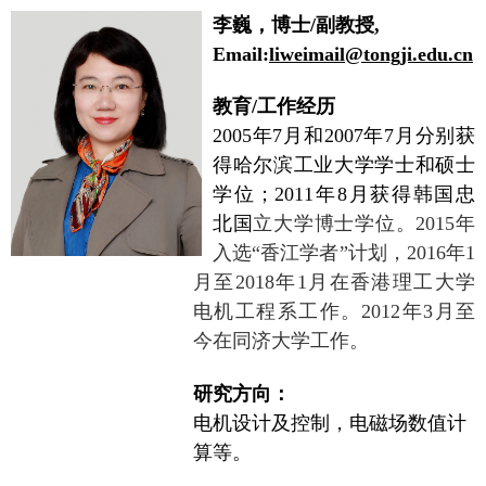
李巍，博士
/
副教授
,
Email:
liweimail@tongji.edu.cn
教育
/
工作经历
2005
年
7
月和
2007
年
7
月分别获
得哈尔滨工业大学学士和硕士
学位；
2011
年
8
月获得韩国忠
北国
立大学博士学位。
2015
年
入选“香江学者”计划，
2016
年
1
月至
2018
年
1
月在香港理工大学
电
机工程系工作。
2012
年
3
月至
今在同济大学工作。
研究方向：
电机设计及控制，电磁场数值计
算等。