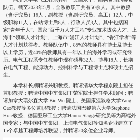
队伍。截至2023年5月，全系教职工共有50余人。其中教授
（含研究员）16人，副教授（含副研究员、高工）12人，中
级职称11人，在站博士后8人，行政人员3人。其中包括国
家“青年千人”、国家“百千万人才工程”专业技术拔尖人才、上
海市“领军人才计划”、上海市“浦江人才计划”、“香江学者”等
人才计划获得者。教师队伍中，85%的教师具有博士及博士
以上学历，近40%的教师具有一年以上的海外学习或研究经
历。电气工程系专任教师中现有硕导32人、博导18人，长期
在电气工程、能源动力、控制科学与工程博士点和硕士点招
生。
本学科长期聘请兼职教授。聘请清华大学程京院士担任
兼职教授；聘请中国中车集团丁荣军院士担任学术顾问；聘
请加拿大瑞尔森大学 Bin Wu 院士、美国康涅狄格大学Yang
Cao教授等多位兼职教授；聘请法国巴黎第六大学Stephone
Hole教授、德国亚琛工业大学Hanno Stagge研究员等为高端外
国专家；与中国中车集团、上海电气集团等知名企业建立了
15个卓越工程师培养联盟，并聘请20余位企业导师。